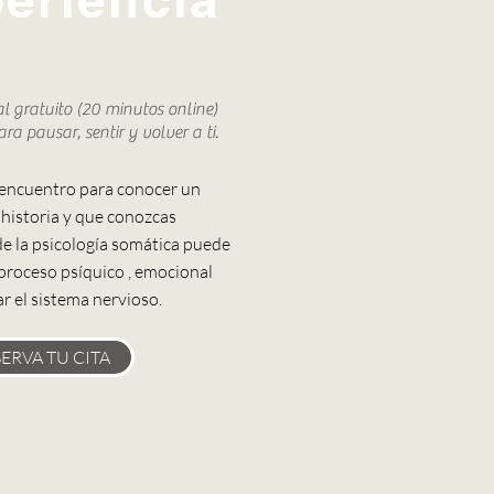
al
gratuito (20 minutos online)
ra pausar, sentir y volver a ti.
n encuentro para conocer un
 historia y que conozcas
e la psicología somática puede
proceso psíquico , emocional
ar el sistema nervioso.
ERVA TU CITA