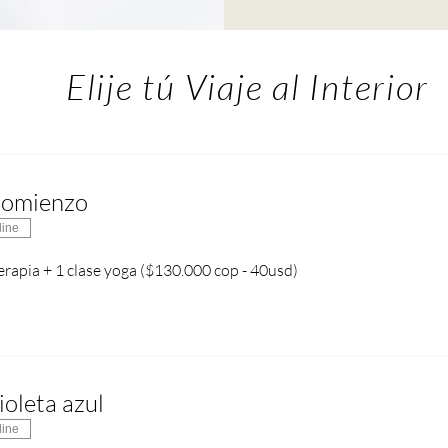
Elije tú Viaje al Interior
Comienzo
line
erapia + 1 clase yoga ($130.000 cop - 40usd)
oleta azul
line