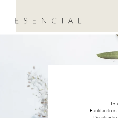
ESENCIAL
Te 
Facilitando m
Develando co