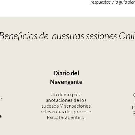
respuestas y la guía sie
Beneficios de nuestras sesiones Onl
Diario del
Navengante
Un diario para
ar
anotaciones de los
sucesos Y sensaciones
p
relevantes
del proceso
p
e
Psicoterapéutico.