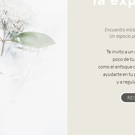
Encuentro inici
Un espacio pa
Te invito a u
poco de tu
como el enfoque d
ayudarte en tu 
y a regul
RES